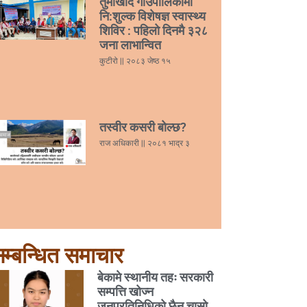
तुर्माखाँद गाउँपालिकामा
नि:शुल्क विशेषज्ञ स्वास्थ्य
शिविर : पहिलो दिनमै ३२८
जना लाभान्वित
कुटीरो
२०८३ जेष्ठ १५
तस्वीर कसरी बोल्छ?
राज अधिकारी
२०८१ भाद्र ३
म्बन्धित समाचार
बेकामे स्थानीय तहः सरकारी
सम्पत्ति खोज्न
जनप्रतिनिधिको छैन चासो,