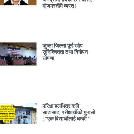
मोजमस्तीमै व्यस्त !
जुम्ला जिल्ला पूर्ण खोप
सुनिश्चितता तथा दिगोपन
घोषणा
परिक्षा हलभित्र कपि
साटासाट, परीक्षार्थीको गुनासो
: “एक विद्यार्थीलाई धम्की “