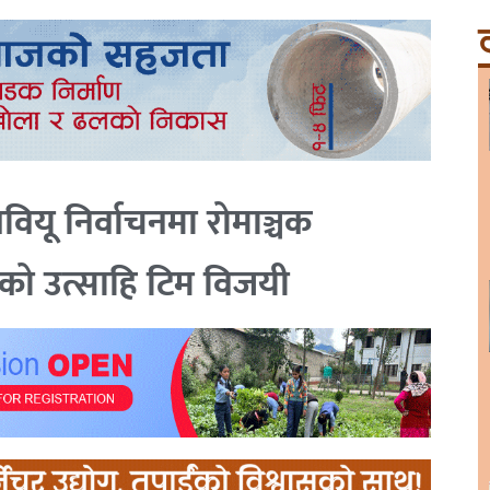
ट
ववियू निर्वाचनमा रोमाञ्चक
तृत्वको उत्साहि टिम विजयी