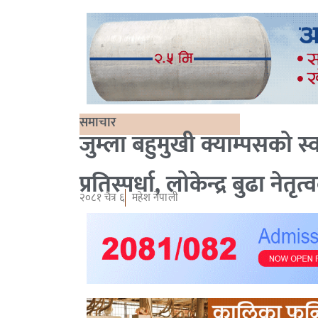
समाचार
जुम्ला बहुमुखी क्याम्पसको स्
प्रतिस्पर्धा, लोकेन्द्र बुढा ने
२०८१ चैत्र ६
महेश नेपाली