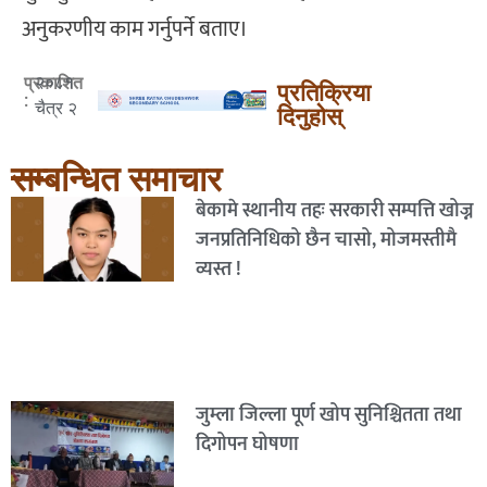
अनुकरणीय काम गर्नुपर्ने बताए।
२०८१
प्रकाशित
प्रतिक्रिया
:
चैत्र २
दिनुहोस्
सम्बन्धित समाचार
बेकामे स्थानीय तहः सरकारी सम्पत्ति खोज्न
जनप्रतिनिधिको छैन चासो, मोजमस्तीमै
व्यस्त !
जुम्ला जिल्ला पूर्ण खोप सुनिश्चितता तथा
दिगोपन घोषणा