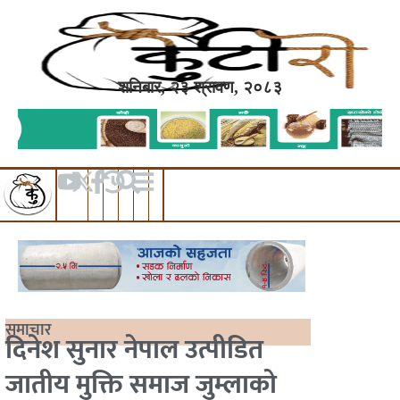
शनिबार, २३ श्रावण, २०८३
समाचार
दिनेश सुनार नेपाल उत्पीडित
जातीय मुक्ति समाज जुम्लाको