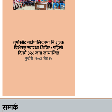
तुर्माखाँद गाउँपालिकामा नि:शुल्क
विशेषज्ञ स्वास्थ्य शिविर : पहिलो
दिनमै ३२८ जना लाभान्वित
कुटीरो
२०८३ जेष्ठ १५
सम्पर्क