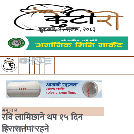
शुक्रबार, २२ श्रावण, २०८३
समाचार
रवि लामिछाने थप १५ दिन
हिरासतमा रहने
२०८१ मंसिर ९
कुटीरो