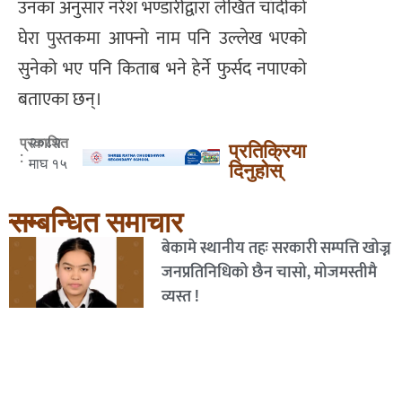
उनका अनुसार नरेश भण्डारीद्वारा लेखित चाँदीको
घेरा पुस्तकमा आफ्नो नाम पनि उल्लेख भएको
सुनेको भए पनि किताब भने हेर्ने फुर्सद नपाएको
बताएका छन्।
२०८२
प्रकाशित
प्रतिक्रिया
:
माघ १५
दिनुहोस्
सम्बन्धित समाचार
बेकामे स्थानीय तहः सरकारी सम्पत्ति खोज्न
जनप्रतिनिधिको छैन चासो, मोजमस्तीमै
व्यस्त !