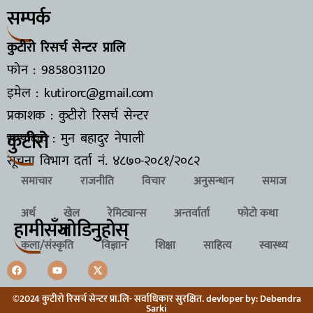
सम्पर्क
कुटीरो रिसर्च सेन्टर प्रालि
फोन : 9858031120
इमेल : kutirorc@gmail.com
प्रकाशक : कुटीरो रिसर्च सेन्टर
कुटीरो
सम्पादक : मुन बहादुर नेपाली
सूचना विभाग दर्ता नं.
४८७०-२०८१/२०८२
समाचार
राजनीति
विचार
अनुसन्धान
समाज
अर्थ
खेल
रेमिट्यान्स
अन्तर्वार्ता
फोटो कथा
हामीसँग
जाेडिनुहाेस्
कला/संस्कृति
विज्ञान
शिक्षा
साहित्य
स्वास्थ्य
©2024 कुटीरो रिसर्च सेन्टर प्रा.लि- सर्वाधिकार सुरक्षित. devloper by: Debendra
Sarki