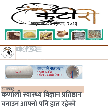
आईतवार, २४ श्रावण, २०८३
समाचार
कर्णाली स्वास्थ्य विज्ञान प्रतिष्ठान
बनाउन आफ्नो पनि हात रहेको