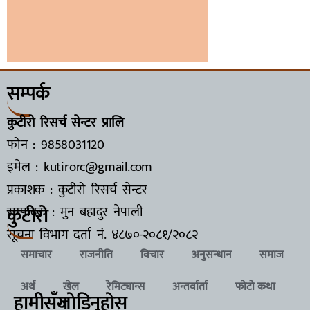
सम्पर्क
कुटीरो रिसर्च सेन्टर प्रालि
फोन : 9858031120
इमेल : kutirorc@gmail.com
प्रकाशक : कुटीरो रिसर्च सेन्टर
कुटीरो
सम्पादक : मुन बहादुर नेपाली
सूचना विभाग दर्ता नं.
४८७०-२०८१/२०८२
समाचार
राजनीति
विचार
अनुसन्धान
समाज
अर्थ
खेल
रेमिट्यान्स
अन्तर्वार्ता
फोटो कथा
हामीसँग
जाेडिनुहाेस्