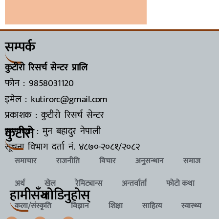
सम्पर्क
कुटीरो रिसर्च सेन्टर प्रालि
फोन : 9858031120
इमेल : kutirorc@gmail.com
प्रकाशक : कुटीरो रिसर्च सेन्टर
कुटीरो
सम्पादक : मुन बहादुर नेपाली
सूचना विभाग दर्ता नं.
४८७०-२०८१/२०८२
समाचार
राजनीति
विचार
अनुसन्धान
समाज
अर्थ
खेल
रेमिट्यान्स
अन्तर्वार्ता
फोटो कथा
हामीसँग
जाेडिनुहाेस्
कला/संस्कृति
विज्ञान
शिक्षा
साहित्य
स्वास्थ्य