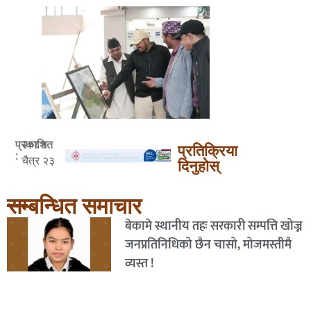
२०८१
प्रकाशित
प्रतिक्रिया
:
चैत्र २३
दिनुहोस्
सम्बन्धित समाचार
बेकामे स्थानीय तहः सरकारी सम्पत्ति खोज्न
जनप्रतिनिधिको छैन चासो, मोजमस्तीमै
व्यस्त !