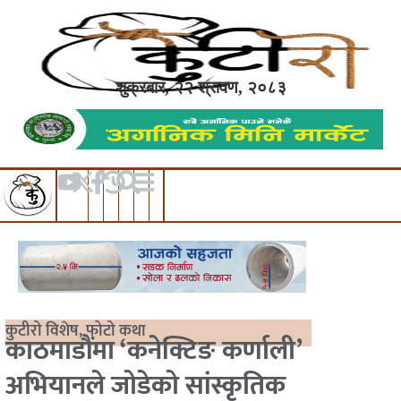
शुक्रबार, २२ श्रावण, २०८३
कुटीरो विशेष
,
फोटो कथा
काठमाडौंमा ‘कनेक्टिङ कर्णाली’
अभियानले जोडेको सांस्कृतिक