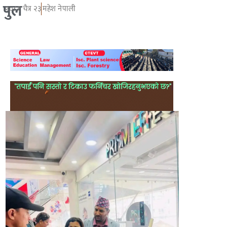
पुल
२०८१ चैत्र २३
महेश नेपाली