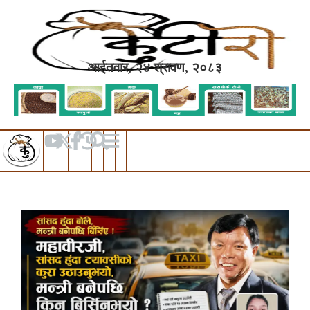
आईतवार, २४ श्रावण, २०८३