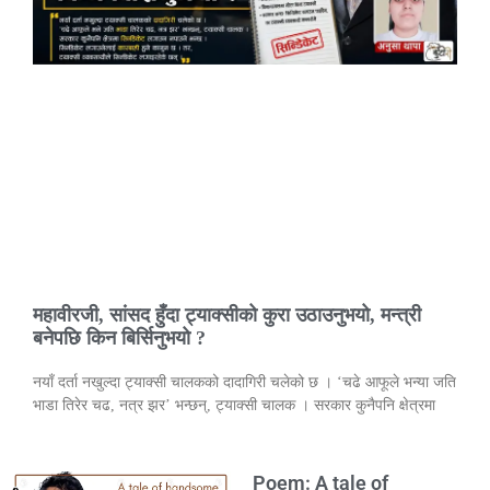
महावीरजी, सांसद हुँदा ट्याक्सीको कुरा उठाउनुभयो, मन्त्री
बनेपछि किन बिर्सिनुभयो ?
नयाँ दर्ता नखुल्दा ट्याक्सी चालकको दादागिरी चलेको छ । ‘चढे आफूले भन्या जति
भाडा तिरेर चढ, नत्र झर’ भन्छन्, ट्याक्सी चालक । सरकार कुनैपनि क्षेत्रमा
Poem: A tale of