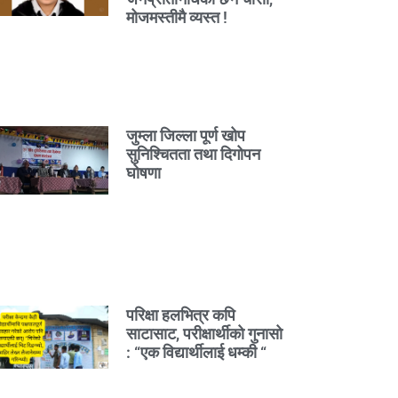
मोजमस्तीमै व्यस्त !
जुम्ला जिल्ला पूर्ण खोप
सुनिश्चितता तथा दिगोपन
घोषणा
परिक्षा हलभित्र कपि
साटासाट, परीक्षार्थीको गुनासो
: “एक विद्यार्थीलाई धम्की “