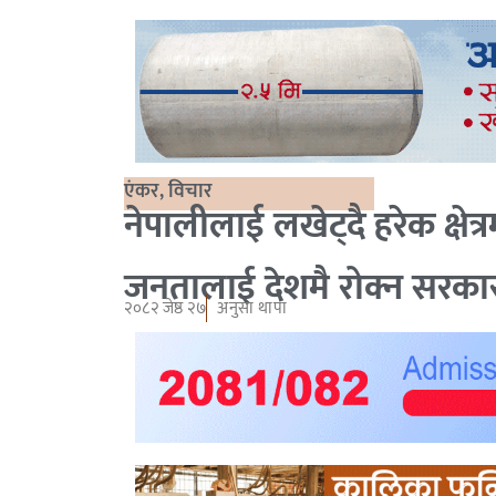
एंकर
,
विचार
नेपालीलाई लखेट्दै हरेक क्षे
जनतालाई देशमै रोक्न सरकार
२०८२ जेष्ठ २७
अनुसा थापा