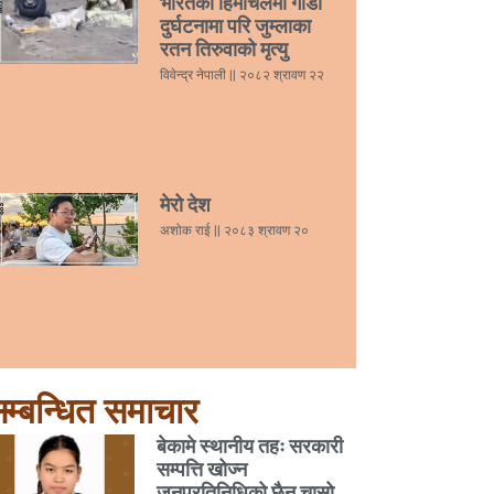
भारतको हिमाचलमा गाडी
दुर्घटनामा परि जुम्लाका
रतन तिरुवाको मृत्यु
विवेन्द्र नेपाली
२०८२ श्रावण २२
मेरो देश
अशोक राई
२०८३ श्रावण २०
म्बन्धित समाचार
बेकामे स्थानीय तहः सरकारी
सम्पत्ति खोज्न
जनप्रतिनिधिको छैन चासो,