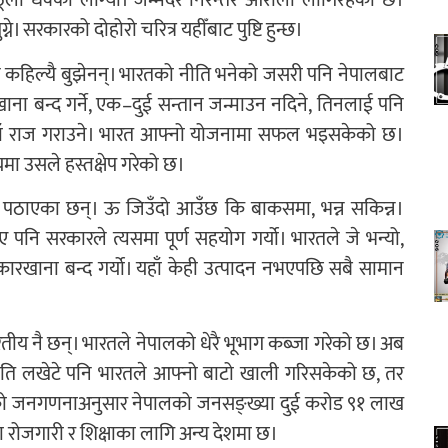
लो धक्का लाग्यो। जन्मदर निरन्तर ओरालो लागिरहेको छ।
पुग्ने। सरकारको दोहोरो चरित्र यहीँबाट पुष्टि हुन्छ।
ले कहिल्यै बुझेनन्। भारतको नीति भनेको जसरी पनि नेपालबाट
ा बन्द गर्ने, एक–दुई सन्तान जन्माउन नदिने, तिनलाई पनि
हाँ राज गराउने। भारत आफ्नो योजनामा सफल भइसकेको छ।
मा उसले हस्तक्षेप गरेको छ।
 पठाएका छन्। ऊ जिउँदो आउँछ कि बाकसमा, भन्न सकिन्न।
नि सरकारले त्यसमा पूर्ण सहयोग गर्यो। भारतले जे भन्यो,
कारखाना बन्द गर्यो। यहाँ केही उत्पादन नभएपछि सबै सामान
रतीय नै छन्। भारतले नेपालको धेरै भूभाग कब्जा गरेको छ। अब
 जति लखेटे पनि भारतले आफ्नो बाटो खाली गरिसकेको छ, तर
 को जनगणनाअनुसार नेपालको जनसङ्ख्या दुई करोड ९१ लाख
ोजगारी र शिक्षाका लागि अन्य देशमा छ।