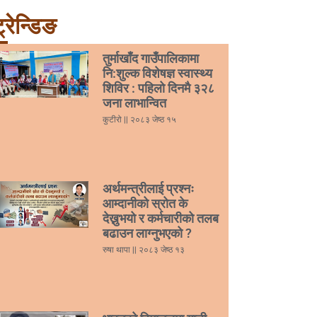
्रेन्डिङ
तुर्माखाँद गाउँपालिकामा
नि:शुल्क विशेषज्ञ स्वास्थ्य
शिविर : पहिलो दिनमै ३२८
जना लाभान्वित
कुटीरो
२०८३ जेष्ठ १५
अर्थमन्त्रीलाई प्रश्नः
आम्दानीको स्रोत के
देख्नुभयो र कर्मचारीको तलब
बढाउन लाग्नुभएको ?
रुषा थापा
२०८३ जेष्ठ १३