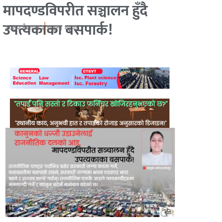
मापदण्डविपरीत सञ्चालन हुँदै
उपत्यकाका बसपार्क!
२०८२ बैशाख २
अनुसा थापा