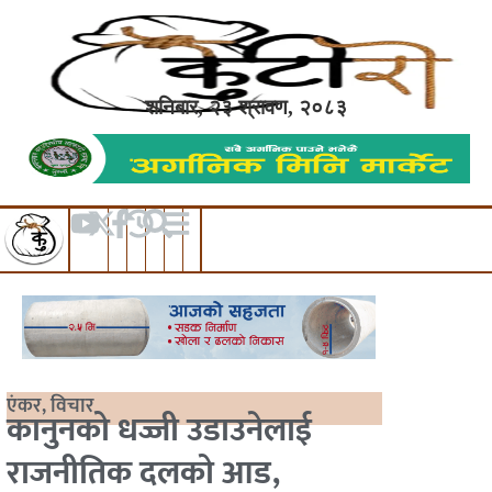
शनिबार, २३ श्रावण, २०८३
एंकर
,
विचार
कानुनको धज्जी उडाउनेलाई
राजनीतिक दलको आड,