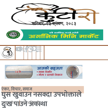
शनिबार, २३ श्रावण, २०८३
एंकर
,
विचार
,
समाज
घुस खुवाउन नसक्दा उपभोक्ताले
दुःख पाउने अवस्था
२०८१ चैत्र १६
अमर अधिकारी