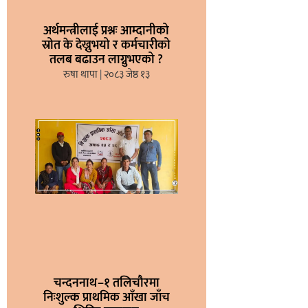
अर्थमन्त्रीलाई प्रश्नः आम्दानीको
स्रोत के देख्नुभयो र कर्मचारीको
तलब बढाउन लाग्नुभएको ?
रुषा थापा
२०८३ जेष्ठ १३
चन्दननाथ–१ तलिचौरमा
निःशुल्क प्राथमिक आँखा जाँच