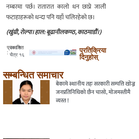
नम्बरमा पर्छ। रातारात कालो धन छाप्ने जाली
फटाहाहरूको धन्दा पनि यहाँ चलिरहेको छ।
(खुंग्री, रोल्पा। हाल: बूढानीलकण्ठ, काठमाडौं।)
२०८१
प्रकाशित
प्रतिक्रिया
:
चैत्र १६
दिनुहोस्
सम्बन्धित समाचार
बेकामे स्थानीय तहः सरकारी सम्पत्ति खोज्न
जनप्रतिनिधिको छैन चासो, मोजमस्तीमै
व्यस्त !