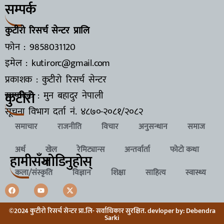
सम्पर्क
कुटीरो रिसर्च सेन्टर प्रालि
फोन : 9858031120
इमेल : kutirorc@gmail.com
प्रकाशक : कुटीरो रिसर्च सेन्टर
कुटीरो
सम्पादक : मुन बहादुर नेपाली
सूचना विभाग दर्ता नं.
४८७०-२०८१/२०८२
समाचार
राजनीति
विचार
अनुसन्धान
समाज
अर्थ
खेल
रेमिट्यान्स
अन्तर्वार्ता
फोटो कथा
हामीसँग
जाेडिनुहाेस्
कला/संस्कृति
विज्ञान
शिक्षा
साहित्य
स्वास्थ्य
©2024 कुटीरो रिसर्च सेन्टर प्रा.लि- सर्वाधिकार सुरक्षित. devloper by: Debendra
Sarki