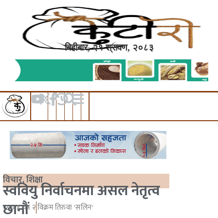
बिहीबार, २१ श्रावण, २०८३
विचार
,
शिक्षा
स्ववियु निर्वाचनमा असल नेतृत्व
छानौं
२०८१ चैत्र २
विक्रम तिरुवा 'सलिन'