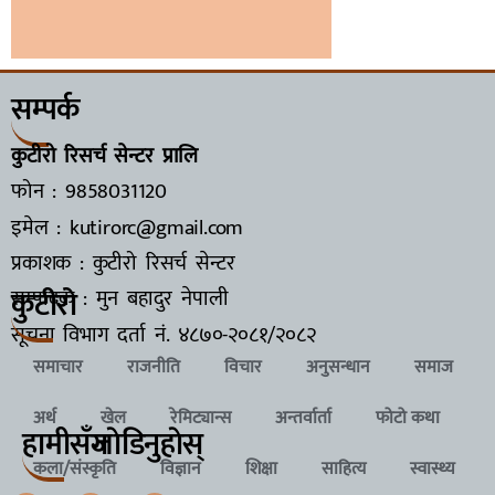
सम्पर्क
कुटीरो रिसर्च सेन्टर प्रालि
फोन : 9858031120
इमेल : kutirorc@gmail.com
प्रकाशक : कुटीरो रिसर्च सेन्टर
कुटीरो
सम्पादक : मुन बहादुर नेपाली
सूचना विभाग दर्ता नं.
४८७०-२०८१/२०८२
समाचार
राजनीति
विचार
अनुसन्धान
समाज
अर्थ
खेल
रेमिट्यान्स
अन्तर्वार्ता
फोटो कथा
हामीसँग
जाेडिनुहाेस्
कला/संस्कृति
विज्ञान
शिक्षा
साहित्य
स्वास्थ्य