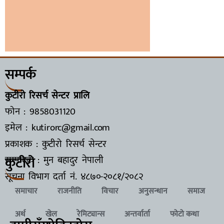
सम्पर्क
कुटीरो रिसर्च सेन्टर प्रालि
फोन : 9858031120
इमेल : kutirorc@gmail.com
प्रकाशक : कुटीरो रिसर्च सेन्टर
कुटीरो
सम्पादक : मुन बहादुर नेपाली
सूचना विभाग दर्ता नं.
४८७०-२०८१/२०८२
समाचार
राजनीति
विचार
अनुसन्धान
समाज
अर्थ
खेल
रेमिट्यान्स
अन्तर्वार्ता
फोटो कथा