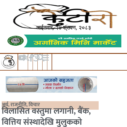
आईतवार, २४ श्रावण, २०८३
अर्थ
,
राजनीति
,
विचार
विलासित वस्तुमा लगानी, बैंक,
वित्तिय संस्थादेखि मुलुकको