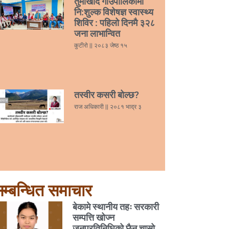
तुर्माखाँद गाउँपालिकामा
नि:शुल्क विशेषज्ञ स्वास्थ्य
शिविर : पहिलो दिनमै ३२८
जना लाभान्वित
कुटीरो
२०८३ जेष्ठ १५
तस्वीर कसरी बोल्छ?
राज अधिकारी
२०८१ भाद्र ३
म्बन्धित समाचार
बेकामे स्थानीय तहः सरकारी
सम्पत्ति खोज्न
जनप्रतिनिधिको छैन चासो,