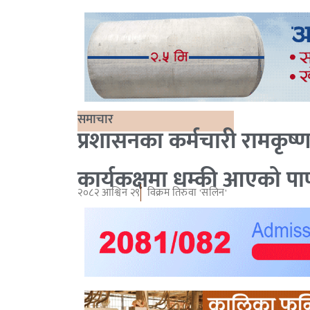
समाचार
प्रशासनका कर्मचारी रामकृष्
कार्यकक्षमा धम्की आएको पा
२०८२ आश्विन २९
विक्रम तिरुवा 'सलिन'