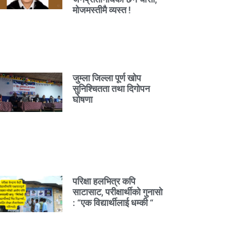
मोजमस्तीमै व्यस्त !
जुम्ला जिल्ला पूर्ण खोप
सुनिश्चितता तथा दिगोपन
घोषणा
परिक्षा हलभित्र कपि
साटासाट, परीक्षार्थीको गुनासो
: “एक विद्यार्थीलाई धम्की “