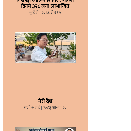
विशेषज्ञ स्वास्थ्य शिविर : पहिलो
दिनमै ३२८ जना लाभान्वित
कुटीरो
२०८३ जेष्ठ १५
मेरो देश
अशोक राई
२०८३ श्रावण २०