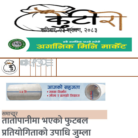
शनिबार, २३ श्रावण, २०८३
समाचार
तातोपानीमा भएको फुटबल
प्रतियोगिताको उपाधि जुम्ला