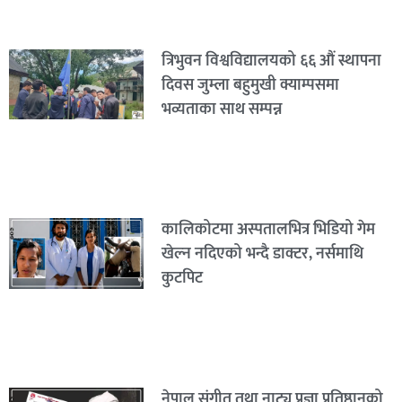
त्रिभुवन विश्वविद्यालयको ६६ औं स्थापना
दिवस जुम्ला बहुमुखी क्याम्पसमा
भव्यताका साथ सम्पन्न
कालिकोटमा अस्पतालभित्र भिडियो गेम
खेल्न नदिएको भन्दै डाक्टर, नर्समाथि
कुटपिट
नेपाल संगीत तथा नाट्य प्रज्ञा प्रतिष्ठानको