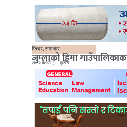
फिचर
,
समाचार
जुम्लाको हिमा गाउँपालिकाक
२०८२ बैशाख ३०
कुटीरो