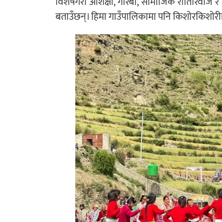
विशेषगरी अशिक्षा, गरिबी, सामाजिक रीतिरिवाज र 
बताउँछन्। हिमा गाउँपालिकामा पनि किशोरकिशोरीहरू २० 