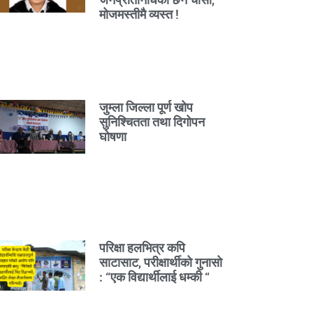
मोजमस्तीमै व्यस्त !
जुम्ला जिल्ला पूर्ण खोप
सुनिश्चितता तथा दिगोपन
घोषणा
परिक्षा हलभित्र कपि
साटासाट, परीक्षार्थीको गुनासो
: “एक विद्यार्थीलाई धम्की “