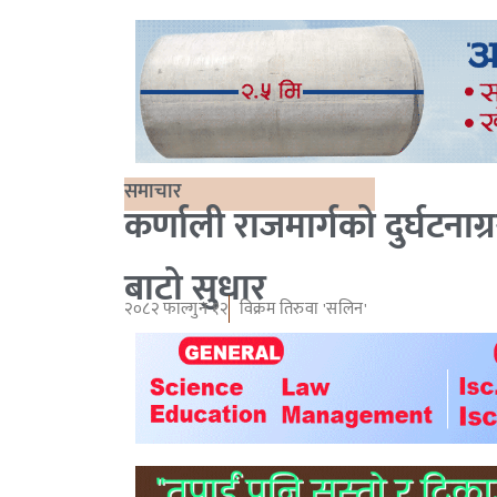
समाचार
कर्णाली राजमार्गको दुर्घटनाग्
बाटो सुधार
२०८२ फाल्गुन १२
विक्रम तिरुवा 'सलिन'