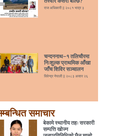
तस्वीर कसरी बोल्छ?
राज अधिकारी
२०८१ भाद्र ३
चन्दननाथ–१ तलिचौरमा
निःशुल्क प्राथमिक आँखा
जाँच शिविर सञ्चालन
विवेन्द्र नेपाली
२०८३ असार २६
म्बन्धित समाचार
बेकामे स्थानीय तहः सरकारी
सम्पत्ति खोज्न
जनप्रतिनिधिको छैन चासो,