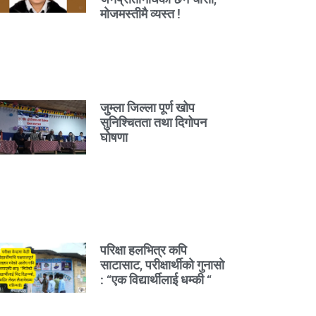
मोजमस्तीमै व्यस्त !
जुम्ला जिल्ला पूर्ण खोप
सुनिश्चितता तथा दिगोपन
घोषणा
परिक्षा हलभित्र कपि
साटासाट, परीक्षार्थीको गुनासो
: “एक विद्यार्थीलाई धम्की “