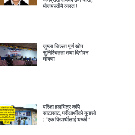
मोजमस्तीमै व्यस्त !
जुम्ला जिल्ला पूर्ण खोप
सुनिश्चितता तथा दिगोपन
घोषणा
परिक्षा हलभित्र कपि
साटासाट, परीक्षार्थीको गुनासो
: “एक विद्यार्थीलाई धम्की “