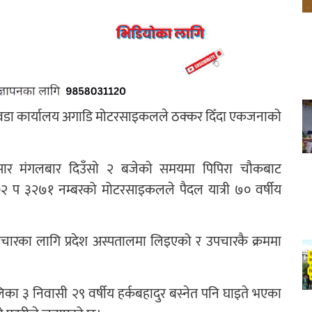
म्बर वडा कार्यालय अगाडि मोटरसाइकलले ठक्कर दिँदा एकजनाको
अनुसार मंगलबार दिउँसाे २ बजेकाे समयमा पिपिरा चौकबाट
–००२ प ३२७१ नम्बरको मोटरसाइकलले पैदल यात्री ७० वर्षीय
चारका लागि प्रदेश अस्पतालमा लिइएको र उपचारकै क्रममा
 ३ निवासी २९ वर्षीय हर्कबहादुर बस्नेत पनि घाइते भएका