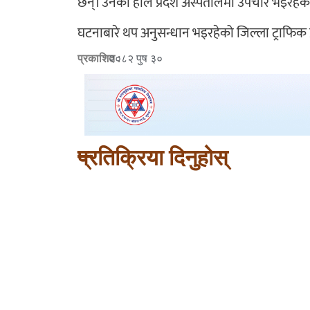
छन्। उनको हाल प्रदेश अस्पतालमा उपचार भइरहेक
घटनाबारे थप अनुसन्धान भइरहेको जिल्ला ट्राफिक प
प्रकाशित :
२०८२ पुष ३०
प्रतिक्रिया दिनुहोस्