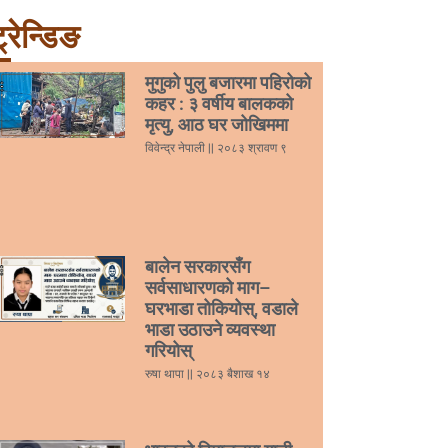
्रेन्डिङ
मुगुको पुलु बजारमा पहिरोको
कहर : ३ वर्षीय बालकको
मृत्यु, आठ घर जोखिममा
विवेन्द्र नेपाली
२०८३ श्रावण ९
बालेन सरकारसँग
सर्वसाधारणको माग–
घरभाडा तोकियोस्, वडाले
भाडा उठाउने व्यवस्था
गरियोस्
रुषा थापा
२०८३ बैशाख १४