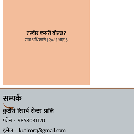
तस्वीर कसरी बोल्छ?
राज अधिकारी
२०८१ भाद्र ३
सम्पर्क
कुटीरो रिसर्च सेन्टर प्रालि
फोन : 9858031120
इमेल : kutirorc@gmail.com