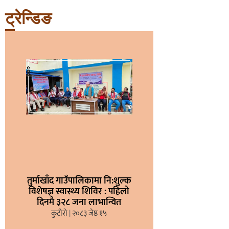
ट्रेन्डिङ
तुर्माखाँद गाउँपालिकामा नि:शुल्क
विशेषज्ञ स्वास्थ्य शिविर : पहिलो
दिनमै ३२८ जना लाभान्वित
कुटीरो
२०८३ जेष्ठ १५