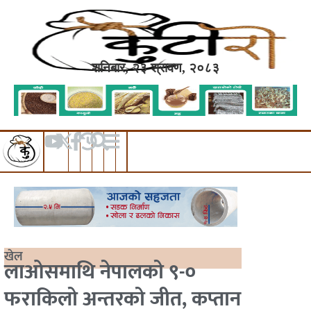
शनिबार, २३ श्रावण, २०८३
खेल
लाओसमाथि नेपालको ९-०
फराकिलो अन्तरको जीत, कप्तान