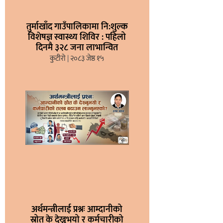
तुर्माखाँद गाउँपालिकामा नि:शुल्क
विशेषज्ञ स्वास्थ्य शिविर : पहिलो
दिनमै ३२८ जना लाभान्वित
कुटीरो
२०८३ जेष्ठ १५
अर्थमन्त्रीलाई प्रश्नः आम्दानीको
स्रोत के देख्नुभयो र कर्मचारीको