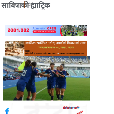
सावित्राको ह्याट्रिक
२०८२ असार १५
कुटीरो