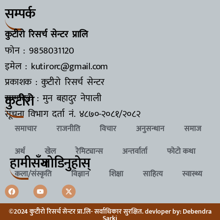
सम्पर्क
कुटीरो रिसर्च सेन्टर प्रालि
फोन : 9858031120
इमेल : kutirorc@gmail.com
प्रकाशक : कुटीरो रिसर्च सेन्टर
कुटीरो
सम्पादक : मुन बहादुर नेपाली
सूचना विभाग दर्ता नं.
४८७०-२०८१/२०८२
समाचार
राजनीति
विचार
अनुसन्धान
समाज
अर्थ
खेल
रेमिट्यान्स
अन्तर्वार्ता
फोटो कथा
हामीसँग
जाेडिनुहाेस्
कला/संस्कृति
विज्ञान
शिक्षा
साहित्य
स्वास्थ्य
©2024 कुटीरो रिसर्च सेन्टर प्रा.लि- सर्वाधिकार सुरक्षित. devloper by: Debendra
Sarki