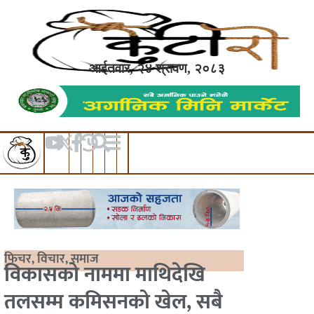
आईतवार, २४ श्रावण, २०८३
फिचर
,
विचार
,
समाज
विकासको नाममा माथिदेखि
तलसम्म कमिसनको खेल, सबै