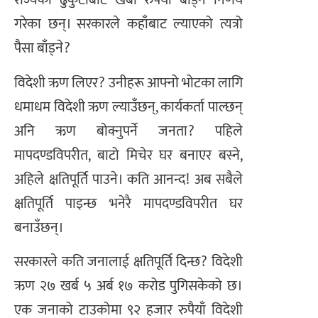
राज्यको ढुकुटीबाट खर्बौँ रुपैयाँ बाँड्ने निर्णय
गरेका छन्। सरकारले कहाँबाट ल्याएको त्यत्रो
पैसा बाँड्ने?
विदेशी ऋण लिएर? उनीहरू आफ्नो भोटका लागि
धमाधम विदेशी ऋण ल्याउँछन्, कार्यकर्ता पाल्छन्
अनि ऋण बोक्नुपर्ने जनता? पहिले
मापदण्डविपरीत, बाटो मिचेर घर बनाएर बस्ने,
अहिले क्षतिपूर्ति पाउने। कति आनन्द! अब सबैले
क्षतिपूर्ति पाइन्छ भनेरै मापदण्डविपरीत घर
बनाउँछन्।
सरकारले कति जनालाई क्षतिपूर्ति दिन्छ? विदेशी
ऋण २७ खर्ब ५ अर्ब १७ करोड पुगिसकेको छ।
एक जनाको टाउकोमा ९२ हजार रुपैयाँ विदेशी