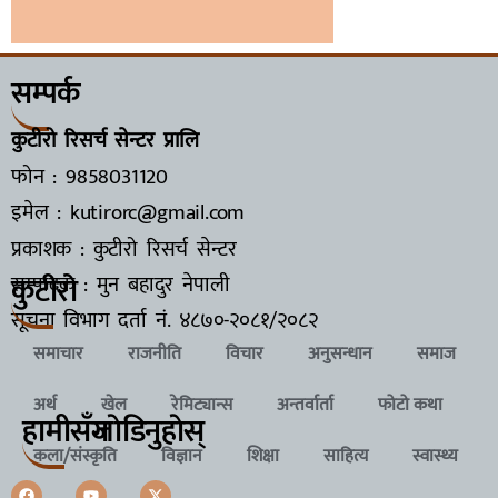
सम्पर्क
कुटीरो रिसर्च सेन्टर प्रालि
फोन : 9858031120
इमेल : kutirorc@gmail.com
प्रकाशक : कुटीरो रिसर्च सेन्टर
कुटीरो
सम्पादक : मुन बहादुर नेपाली
सूचना विभाग दर्ता नं.
४८७०-२०८१/२०८२
समाचार
राजनीति
विचार
अनुसन्धान
समाज
अर्थ
खेल
रेमिट्यान्स
अन्तर्वार्ता
फोटो कथा
हामीसँग
जाेडिनुहाेस्
कला/संस्कृति
विज्ञान
शिक्षा
साहित्य
स्वास्थ्य