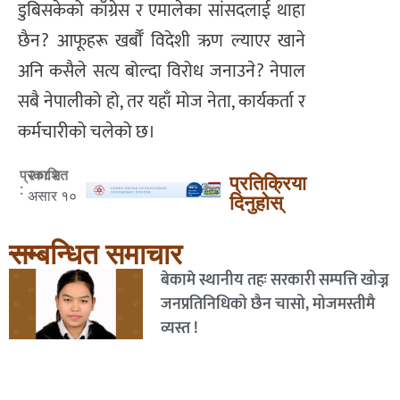
डुबिसकेको काँग्रेस र एमालेका सांसदलाई थाहा
छैन? आफूहरू खर्बौँ विदेशी ऋण ल्याएर खाने
अनि कसैले सत्य बोल्दा विरोध जनाउने? नेपाल
सबै नेपालीको हो, तर यहाँ मोज नेता, कार्यकर्ता र
कर्मचारीको चलेको छ।
२०८२
प्रकाशित
प्रतिक्रिया
:
असार १०
दिनुहोस्
सम्बन्धित समाचार
बेकामे स्थानीय तहः सरकारी सम्पत्ति खोज्न
जनप्रतिनिधिको छैन चासो, मोजमस्तीमै
व्यस्त !