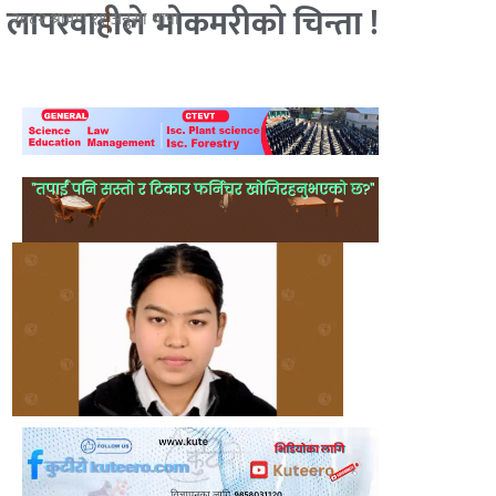
लापरवाहीले भोकमरीको चिन्ता !
२०८२ श्रावण ११
अनुसा थापा