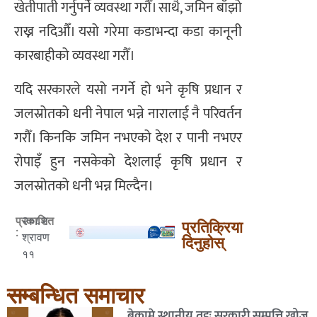
खेतीपाती गर्नुपर्ने व्यवस्था गरौँ। साथै, जमिन बाँझो
राख्न नदिऔँ। यसो गरेमा कडाभन्दा कडा कानूनी
कारबाहीको व्यवस्था गरौँ।
यदि सरकारले यसो नगर्ने हो भने कृषि प्रधान र
जलस्रोतको धनी नेपाल भन्ने नारालाई नै परिवर्तन
गरौँ। किनकि जमिन नभएको देश र पानी नभएर
रोपाइँ हुन नसकेको देशलाई कृषि प्रधान र
जलस्रोतको धनी भन्न मिल्दैन।
२०८२
प्रकाशित
प्रतिक्रिया
:
श्रावण
दिनुहोस्
११
सम्बन्धित समाचार
बेकामे स्थानीय तहः सरकारी सम्पत्ति खोज्न