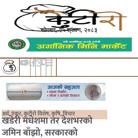
सोमबार, २५ श्रावण, २०८३
अर्थ
,
एंकर
,
कुटीरो विशेष
,
कृषि
,
विचार
खडेरी मधेशमा तर देशभरको
जमिन बाँझो, सरकारको