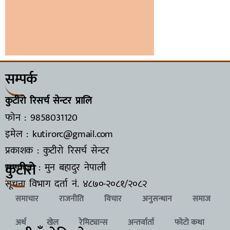
सम्पर्क
कुटीरो रिसर्च सेन्टर प्रालि
फोन : 9858031120
इमेल : kutirorc@gmail.com
प्रकाशक : कुटीरो रिसर्च सेन्टर
कुटीरो
सम्पादक : मुन बहादुर नेपाली
सूचना विभाग दर्ता नं.
४८७०-२०८१/२०८२
समाचार
राजनीति
विचार
अनुसन्धान
समाज
अर्थ
खेल
रेमिट्यान्स
अन्तर्वार्ता
फोटो कथा