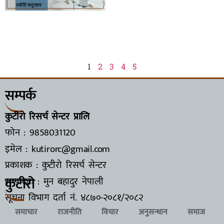
1
2
3
4
5
सम्पर्क
कुटीरो रिसर्च सेन्टर प्रालि
फोन : 9858031120
इमेल : kutirorc@gmail.com
प्रकाशक : कुटीरो रिसर्च सेन्टर
कुटीरो
सम्पादक : मुन बहादुर नेपाली
सूचना विभाग दर्ता नं.
४८७०-२०८१/२०८२
समाचार
राजनीति
विचार
अनुसन्धान
समाज