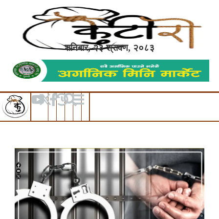
शनिबार, २३ श्रावण, २०८३