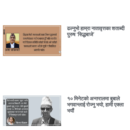
ढल्नुभो हाम्रा नातावृत्तका शताब्दी
पुरुष ‘सिद्धबाजे’
१० मिनेटको अन्तरालमा बुबाले
भगवान्लाई रोज्नु भयो, हामी एक्ला
भयौं